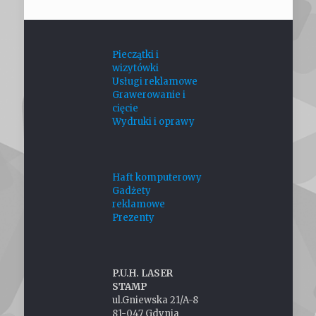
Pieczątki i
wizytówki
Usługi reklamowe
Grawerowanie i
cięcie
Wydruki i oprawy
Haft komputerowy
Gadżety
reklamowe
Prezenty
P.U.H. LASER
STAMP
ul.Gniewska 21/A-8
81-047 Gdynia