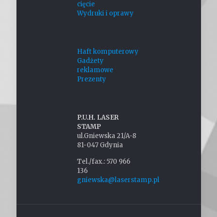
cięcie
Wydruki i oprawy
Haft komputerowy
Gadżety
reklamowe
Prezenty
P.U.H. LASER
STAMP
ul.Gniewska 21/A-8
81-047 Gdynia
Tel./fax.: 570 966
136
gniewska@laserstamp.pl