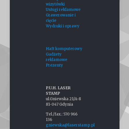
wizytówki
Usługi reklamowe
Grawerowanie i
cięcie
Wydruki i oprawy
Haft komputerowy
Gadżety
reklamowe
Prezenty
P.U.H. LASER
STAMP
ul.Gniewska 21/A-8
81-047 Gdynia
Tel./fax.: 570 966
136
gniewska@laserstamp.pl