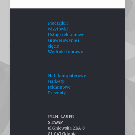
Pieczątki i
wizytówki
Usługi reklamowe
Grawerowanie i
cięcie
Wydruki i oprawy
Haft komputerowy
Gadżety
reklamowe
Prezenty
P.U.H. LASER
STAMP
ul.Gniewska 21/A-8
81-047 Gdynia