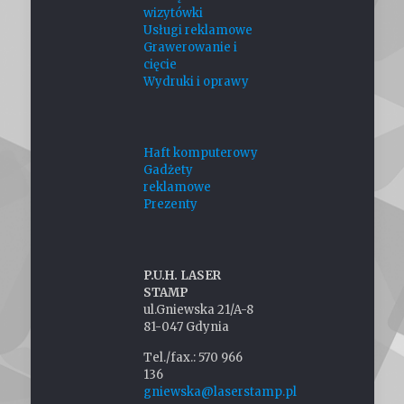
wizytówki
Usługi reklamowe
Grawerowanie i
cięcie
Wydruki i oprawy
Haft komputerowy
Gadżety
reklamowe
Prezenty
P.U.H. LASER
STAMP
ul.Gniewska 21/A-8
81-047 Gdynia
Tel./fax.: 570 966
136
gniewska@laserstamp.pl