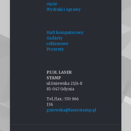
cięcie
Wydruki i oprawy
Haft komputerowy
Gadżety
reklamowe
Prezenty
P.U.H. LASER
STAMP
ul.Gniewska 21/A-8
81-047 Gdynia
Tel./fax.: 570 966
136
gniewska@laserstamp.pl