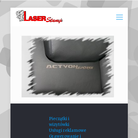
Pieczątki i
wizytówki
Usługi reklamowe
Grawerowanie i