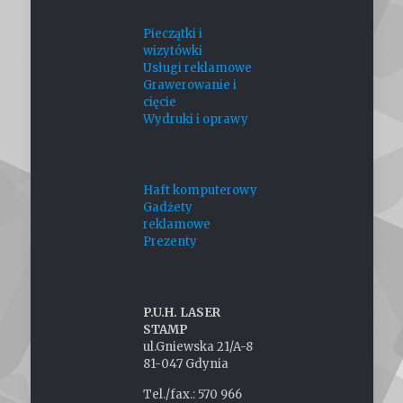
Pieczątki i
wizytówki
Usługi reklamowe
Grawerowanie i
cięcie
Wydruki i oprawy
Haft komputerowy
Gadżety
reklamowe
Prezenty
P.U.H. LASER
STAMP
ul.Gniewska 21/A-8
81-047 Gdynia
Tel./fax.: 570 966