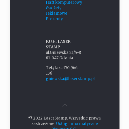
Haft komputerowy
Gadżety
reklamowe
Prezenty
P.U.H. LASER
STAMP
ul.Gniewska 21/A-8
81-047 Gdynia
Tel./fax.: 570 966
136
gniewska@laserstamp.pl
© 2022 LaserStamp. Wszystkie prawa
zastrzeżone.
Usługi informatyczne