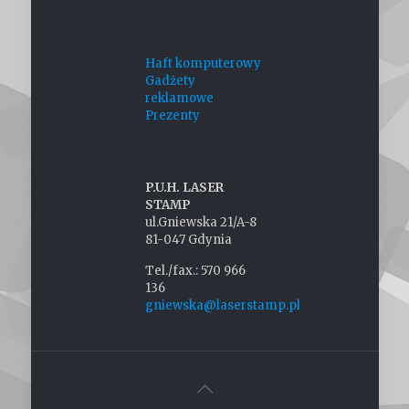
Haft komputerowy
Gadżety
reklamowe
Prezenty
P.U.H. LASER
STAMP
ul.Gniewska 21/A-8
81-047 Gdynia
Tel./fax.: 570 966
136
gniewska@laserstamp.pl