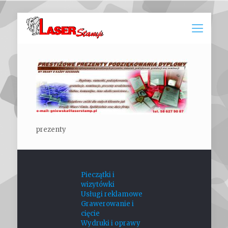
prezenty
Pieczątki i
wizytówki
Usługi reklamowe
Grawerowanie i
cięcie
Wydruki i oprawy