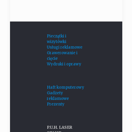
Pieczątki i
wizytówki
Usługi reklamowe
Grawerowanie i
cięcie
Wydruki i oprawy
Haft komputerowy
Gadżety
reklamowe
Prezenty
P.U.H. LASER